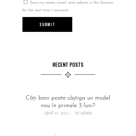
Save my name, email, and website in this browser
for the next time I comment.
SUBMIT
RECENT POSTS
Câți bani poate câștiga un model
nou în primele 3 luni?
April 10, 2025
by
admin