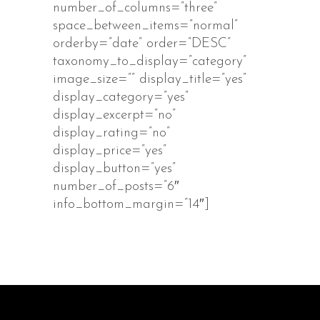
number_of_columns=”three”
space_between_items=”normal”
orderby=”date” order=”DESC”
taxonomy_to_display=”category”
image_size=”” display_title=”yes”
display_category=”yes”
display_excerpt=”no”
display_rating=”no”
display_price=”yes”
display_button=”yes”
number_of_posts=”6″
info_bottom_margin=”14″]