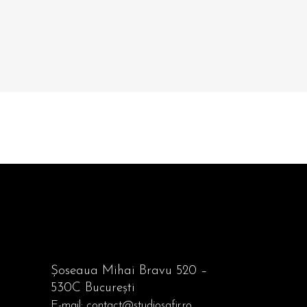
Șoseaua Mihai Bravu 520 –
530C București
E-mail:
contact@studiosafir.ro