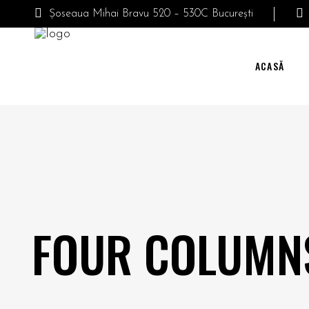
Șoseaua Mihai Bravu 520 – 530C București
ACASĂ
FOUR COLUMN