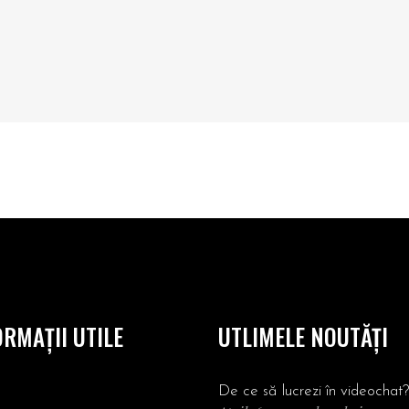
ORMAȚII UTILE
UTLIMELE NOUTĂȚI
De ce să lucrezi în videochat?